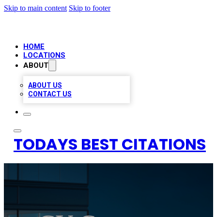
Skip to main content
Skip to footer
HOME
LOCATIONS
ABOUT
ABOUT US
CONTACT US
TODAYS BEST CITATIONS