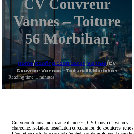
CV Couvreur
Vannes – Toiture
56 Morbihan
Home
/
Roofing contractor
,
Vannes
/
CV
Couvreur Vannes – Toiture 56 Morbihan
Reading time: 1 minutes
Couvreur depuis une dizaine d annees , CV Couvreur Vannes – Toitu
charpente, isolation, installation et reparation de gouttieres, ren
L’entretien de toiture permet d’embellir et de prolonger la vie de